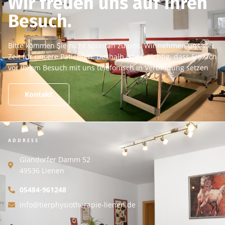
Wir freuen uns auf Ihren
Besuch.
Bitte kommen Sie nicht spontan zu uns. Wir nehmen uns viel
Zeit für unsere Patienten. Deshalb ist es wichtig, dass Sie sich
vor Ihrem Besuch mit uns telefonisch in Verbindung setzen
Kontakt
ADDRESS
Glandorfer Damm 52
49536 Lienen
05484-961248
info@tierphysiotherapie-lienen.de