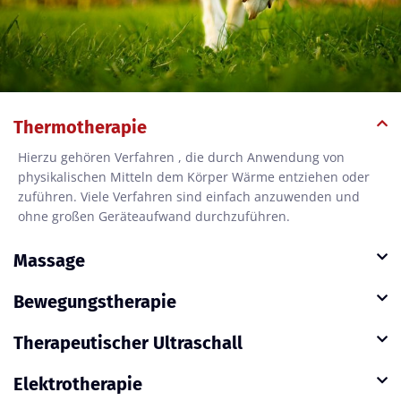
Thermotherapie
Hierzu gehören Verfahren , die durch Anwendung von
physikalischen Mitteln dem Körper Wärme entziehen oder
zuführen. Viele Verfahren sind einfach anzuwenden und
ohne großen Geräteaufwand durchzuführen.
Massage
Bewegungstherapie
Therapeutischer Ultraschall
Elektrotherapie