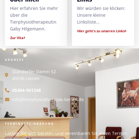
Hier erfahren Sie mehr
Wir würden sie klicken:
über die
Unsere kleine
Tierphysiotherapeutin
Linksliste…
Gaby Hilgemann.
Hier geht's zu unseren Links
Zur Vita
ADDRESS
Glandorfer Damm 52
49536 Lienen
05484-961248
info@tierphysiotherapie-lienen.de
TERMINVEREINBARUNG
Lassen Sie sich beraten und vereinbaren Sie einen Termin.