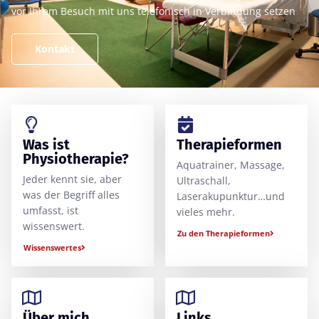
vor Ihrem Besuch mit uns telefonisch in Verbindung setzen
Kontakt
Was ist
Therapieformen
Physiotherapie?
Aquatrainer, Massage,
Jeder kennt sie, aber
Ultraschall,
was der Begriff alles
Laserakupunktur…und
umfasst, ist
vieles mehr.
wissenswert.
Zu den Therapieformen
Wissenswertes
Über mich
Links